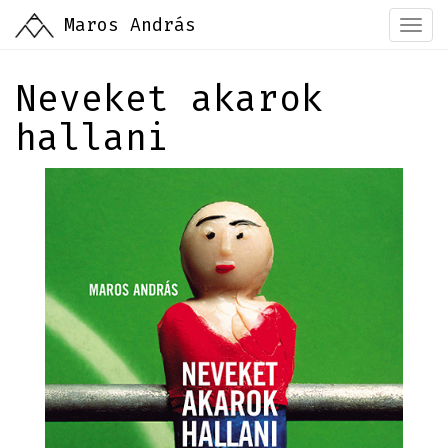
Ugrás
Maros András
Togg
a
navi
tartalomra
Neveket akarok
hallani