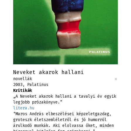
Neveket akarok hallani
×
novellák
2003, Palatinus
Kritikák
„A Neveket akarok hallani a tavalyi év egyik
legjobb prózakönyve.”
litera.hu
"Maros András elbeszélései képzeletgazdag,
groteszk életszemléletről és jó humorról
árulkodó munkák. Aki elolvassa őket, minden