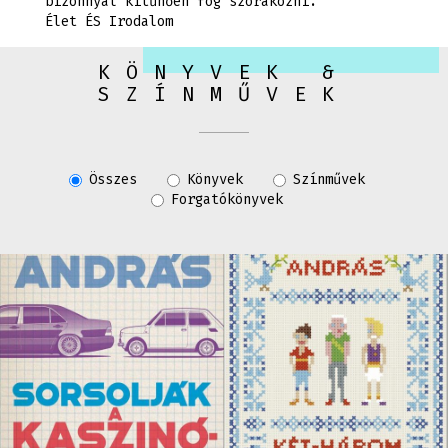
bizonnyal kitűnően fog szórakozni."
Élet ÉS Irodalom
KÖNYVEK &
SZÍNMŰVEK
Összes
Könyvek
Színművek
Forgatókönyvek